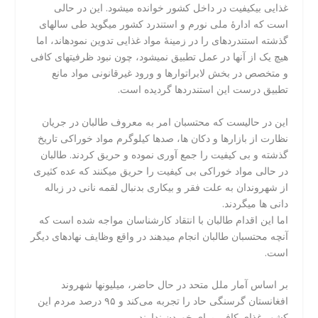
غذایی بی‎کیفیت در داخل کشور خوانده می‎شود. این در حالی
است که ادارۀ ملی نورم و استندرد کشور می‎گوید طی سال‎های
گذشته استندردهای را در زمینۀ مواد غذایی تدوین نموده‎اند، اما
هیچ یک از آن‎ها در عمل تطبیق نمی‎شود، چون نبود ظرفیت‎های کافی
و متخصص در بخش لابراتوارها و ورود غیرقانونی مواد مانع
تطبیق درست این استندردها گردیده است.
این در حالیست که محتسبان امر به معروف طالبان در جریان
نظارت از بازارها و دکان ها، صدها کیلوگرم مواد خوراکی تاریخ
گذشته و بی کیفیت را جمع آوری نموده و حریق کردند. طالبان
در حالی مواد خوراکی بی کیفیت را حریق میکنند که عده کثیری
از شهروندان به علت فقر و بیکاری بدنبال لقمه نانی در زباله
دانی ها میگردند.
اما این اقدام طالبان با انتقاد کارشناسان مواجه شده است که
آنچه محتسبان طالبان انجام میدهند در واقع وظایف نهادهای دیگر
است.
بر اساس آمار ملل متحد در حال حاضر، میلیونها شهروند
افغانستان گرسنگی حاد را تجربه می‌کند و ۹۵ درصد مردم این
کشور غذای کافی برای خوردن ندارند.