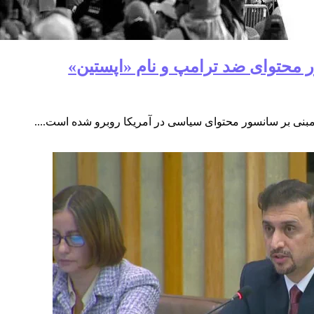
ر محتوای ضد ترامپ و نام «اپستین»
 مبنی بر سانسور محتوای سیاسی در آمریکا روبرو شده است....