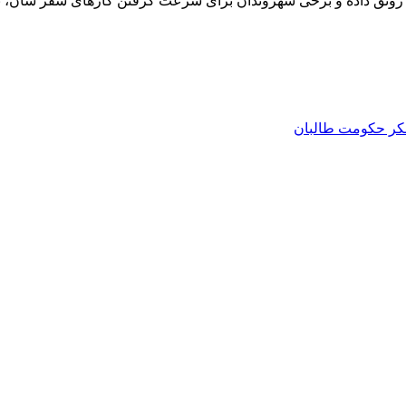
ن را رونق داده و برخی شهروندان برای سرعت گرفتن کارهای سفر شان، ن
منکر حکومت طالبان