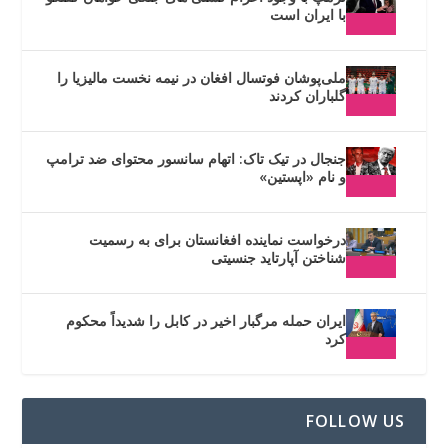
با ایران است
ملی‌پوشان فوتسال افغان در نیمه نخست مالیزیا را
گلباران کردند
جنجال در تیک تاک: اتهام سانسور محتوای ضد ترامپ
و نام «اپستین»
درخواست نماینده افغانستان برای به رسمیت
شناختن آپارتاید جنسیتی
ایران حمله مرگبار اخیر در کابل را شدیداً محکوم
کرد
FOLLOW US