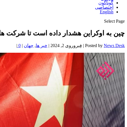
گوناگون
اختصاصی
English
Select Page
چین به اوکراین هشدار داده است تا شرکت ها
News Desk
Posted by
|
فِبروروی 2, 2024
|
خبر ها
,
جهان
|
0
|