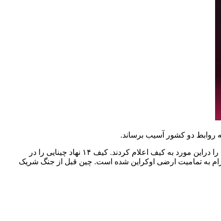
خبرگزاری رویترز به نقل از منابع آگاه که نخواستند نامشان ذکرشود این مسئله را گزارش داده است. مقامات چین ماه گذشته نارضایتی خود را دراین مورد به کیف اعلام کردند. کیف ۱۴ نهاد چینایی را در
 احترام به تمامیت ارضی اوکراین شده است. چین قبل از جنگ شریک