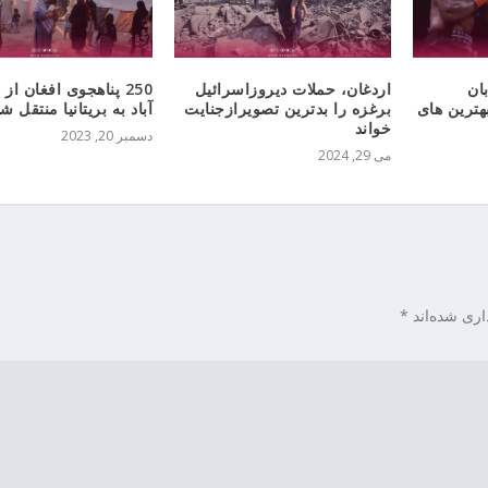
ان
اردغان، حملات دیروزاسرائیل
250 پناهجوی افغان از 
هترین های
برغزه را بدترین تصویرازجنایت
آباد به بریتانیا منتقل ش
خواند
دسمبر 20, 2023
می 29, 2024
اری شده‌اند
*