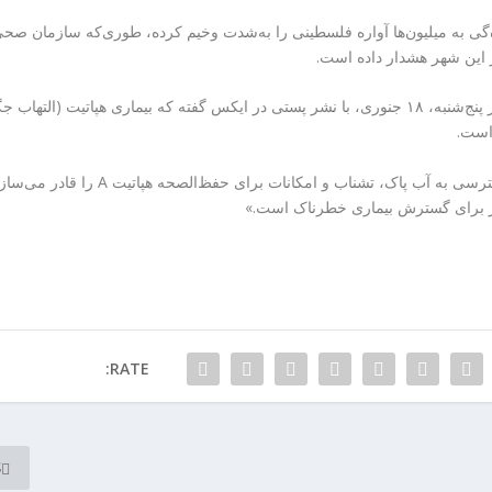
گی به میلیون‌ها آواره فلسطینی را به‌شدت وخیم کرده، طوری‌که سازمان صح
این شهر هشدار داده است.
تدروس آدهانوم، رییس سازمان صحی جهان ناوقت روز پنج‌شنبه، ۱۸ جنوری، با نشر پستی در ایکس گفته که بیماری هپاتیت (التهاب
 است.
او افزوده است: «شرایط غیرانسانی زنده‌گی، عدم دسترسی به آب پاک، تشناب و امکانات برای حفظ‌الصحه هپاتیت A را قادر
در برای گسترش بیماری خطرناک است.»
RATE:
S