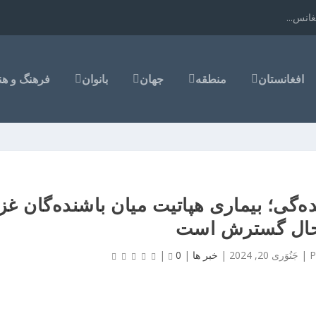
انس...
افغانستان
منطقه
جهان
بانوان
فرهنگ و هن
‌گی؛ بیماری هپاتیت میان باشنده‌گان غز
حال گسترش است
P
|
جَنُوَری 20, 2024
|
خبر ها
|
0
|