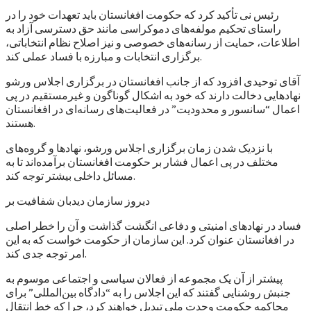
رئیس نی تأکید کرد که حکومت افغانستان باید تعهدات خود را در
راستای تحکیم مولفه‌های دموکراسی مانند حق دسترسی آزاد به
اطلاعات، حمایت از رسانه‌های خصوصی و نیز اصلاح نظام انتخاباتی،
برگزاری انتخابات و مبارزه با فساد عملی کند.
آقای توحیدی افزود که از جانب افغانستان در برگزاری اجلاس ورشو
نهادهایی دخالت دارند که خود به اشکال گوناگون و غیرمستقیم در پی
اعمال “سانسور و محدودیت” در فعالیت‌های رسانه‌ای در افغانستان
هستند.
با نزدیک شدن زمان برگزاری اجلاس ورشو، نهادها و گروه‌های
مختلف در پی اعمال فشار بر حکومت افغانستان برآمده‌اند تا به
مسائل داخلی بیشتر توجه کند.
دیروز سازمان دیدبان شفافیت بر
فساد در نهادهای امنیتی و دفاعی انگشت گذاشت و آن را خطر اصلی
در افغانستان عنوان کرد. این سازمان از حکومت خواست که به این
امر توجه جدی کند.
پیشتر از آن یک مجموعه از فعالان سیاسی و اجتماعی موسوم به
جنبش روشنایی گفتند که این اجلاس را به “دادگاه بین‌المللی” برای
محاکمه حکومت وحدت ملی تبدیل خواهند کرد، چرا که خط انتقال