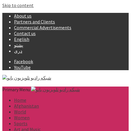
Skip to content
About us
Partners and Clients
Commercial Advertisements
Contact us
English
پشتو
دری
Facebook
YouTube
Primary Menu
Home
Afghanistan
World
Women
Sports
Art and Music