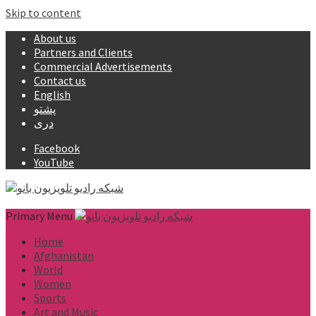
Skip to content
About us
Partners and Clients
Commercial Advertisements
Contact us
English
پشتو
دری
Facebook
YouTube
Primary Menu
Home
Afghanistan
World
Women
Sports
Art and Music