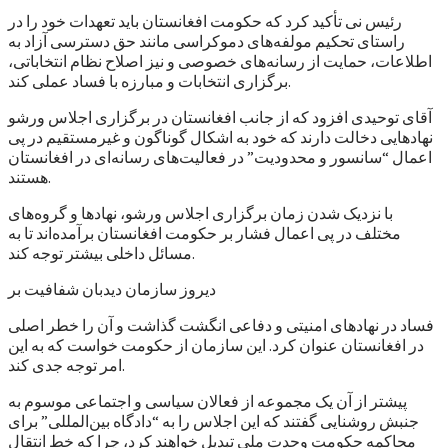
رئیس نی تأکید کرد که حکومت افغانستان باید تعهدات خود را در
راستای تحکیم مولفه‌های دموکراسی مانند حق دسترسی آزاد به
اطلاعات، حمایت از رسانه‌های خصوصی و نیز اصلاح نظام انتخاباتی،
برگزاری انتخابات و مبارزه با فساد عملی کند.
آقای توحیدی افزود که از جانب افغانستان در برگزاری اجلاس ورشو
نهادهایی دخالت دارند که خود به اشکال گوناگون و غیرمستقیم در پی
اعمال “سانسور و محدودیت” در فعالیت‌های رسانه‌ای در افغانستان
هستند.
با نزدیک شدن زمان برگزاری اجلاس ورشو، نهادها و گروه‌های
مختلف در پی اعمال فشار بر حکومت افغانستان برآمده‌اند تا به
مسائل داخلی بیشتر توجه کند.
دیروز سازمان دیدبان شفافیت بر
فساد در نهادهای امنیتی و دفاعی انگشت گذاشت و آن را خطر اصلی
در افغانستان عنوان کرد. این سازمان از حکومت خواست که به این
امر توجه جدی کند.
پیشتر از آن یک مجموعه از فعالان سیاسی و اجتماعی موسوم به
جنبش روشنایی گفتند که این اجلاس را به “دادگاه بین‌المللی” برای
محاکمه حکومت وحدت ملی تبدیل خواهند کرد، چرا که خط انتقال