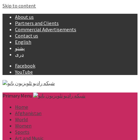
Skip to content
About us
Partners and Clients
Commercial Advertisements
Contact us
English
پشتو
دری
Facebook
YouTube
Primary Menu
Home
Afghanistan
World
Women
Sports
Art and Music