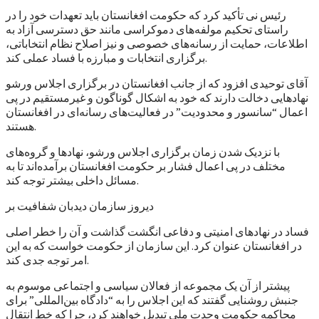
رئیس نی تأکید کرد که حکومت افغانستان باید تعهدات خود را در
راستای تحکیم مولفه‌های دموکراسی مانند حق دسترسی آزاد به
اطلاعات، حمایت از رسانه‌های خصوصی و نیز اصلاح نظام انتخاباتی،
برگزاری انتخابات و مبارزه با فساد عملی کند.
آقای توحیدی افزود که از جانب افغانستان در برگزاری اجلاس ورشو
نهادهایی دخالت دارند که خود به اشکال گوناگون و غیرمستقیم در پی
اعمال “سانسور و محدودیت” در فعالیت‌های رسانه‌ای در افغانستان
هستند.
با نزدیک شدن زمان برگزاری اجلاس ورشو، نهادها و گروه‌های
مختلف در پی اعمال فشار بر حکومت افغانستان برآمده‌اند تا به
مسائل داخلی بیشتر توجه کند.
دیروز سازمان دیدبان شفافیت بر
فساد در نهادهای امنیتی و دفاعی انگشت گذاشت و آن را خطر اصلی
در افغانستان عنوان کرد. این سازمان از حکومت خواست که به این
امر توجه جدی کند.
پیشتر از آن یک مجموعه از فعالان سیاسی و اجتماعی موسوم به
جنبش روشنایی گفتند که این اجلاس را به “دادگاه بین‌المللی” برای
محاکمه حکومت وحدت ملی تبدیل خواهند کرد، چرا که خط انتقال