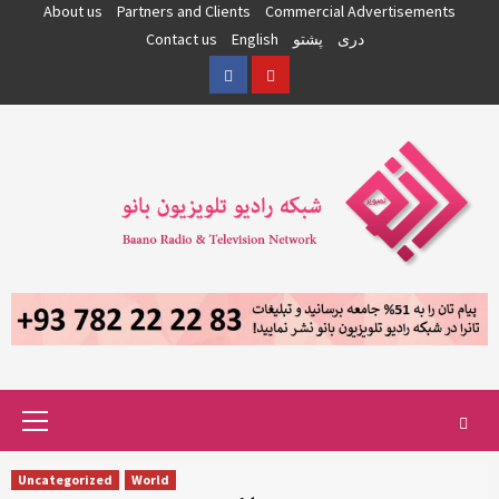
Skip
About us
Partners and Clients
Commercial Advertisements
to
دری
پشتو
English
Contact us
content
Facebook
YouTube
Primary
Menu
Uncategorized
World