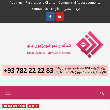
Skip
About us
Partners and Clients
Commercial Advertisements
to
دری
پشتو
English
Contact us
content
Facebook
YouTube
Primary
Menu
Uncategorized
World