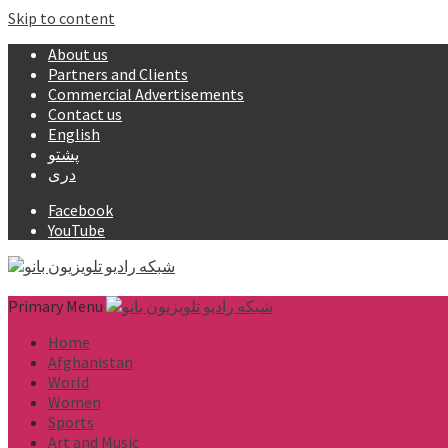
Skip to content
About us
Partners and Clients
Commercial Advertisements
Contact us
English
پشتو
دری
Facebook
YouTube
Primary Menu
Home
Afghanistan
World
Women
Sports
Art and Music