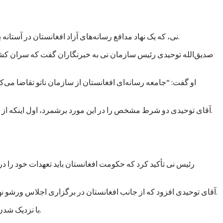
نی، که یک نهاد مدافع رسانه‌های آزاد افغانستان در آستانه برگزاری کنفرانس ورشو خواسته است تا کمک‌های ناتو به حکومت افغانستان به حمایت از آزادی بیان و دسترسی آزاد به اطلاعات مشروط شود.
صدیق‌الله توحیدی رئیس سازمان نی به خبرنگاران گفت که سران کشور
او گفت: “جامعه رسانه‌ای افغانستان از سازمان ناتو تقاضا می
آقای توحیدی دو شرط مشخص را در این مورد برشمرد، اول اینکه از حکومت افغانستان خواسته شود که عاملان خشونت علیه خبرنگاران را مجازات کند و دوم از رسانه‌های آزاد حمایت مالی و معنوی به عمل آورد.
رئیس نی تأکید کرد که حکومت افغانستان باید تعهدات خود را د
آقای توحیدی افزود که از جانب افغانستان در برگزاری اجلاس ورشو نهادهایی دخالت دارند که خود به اشکال گوناگون و غیرمستقیم در پی اعمال “سانسور و محدودیت” در فعالیت‌های رسانه‌ای در افغانستان هستند.
با نزدیک شدن زمان برگزاری اجلاس ورشو، نهادها و گروه‌های مختلف در پی اعمال فشار بر حکومت افغانستان برآمده‌اند تا به مسائل داخلی بیشتر توجه کند.