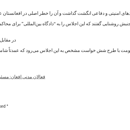
بش روشنایی گفتند که این اجلاس را به “دادگاه بین‌المللی” برای محا
در مقابل، 
فعالان مدنی افغان: مسئو
rked
*