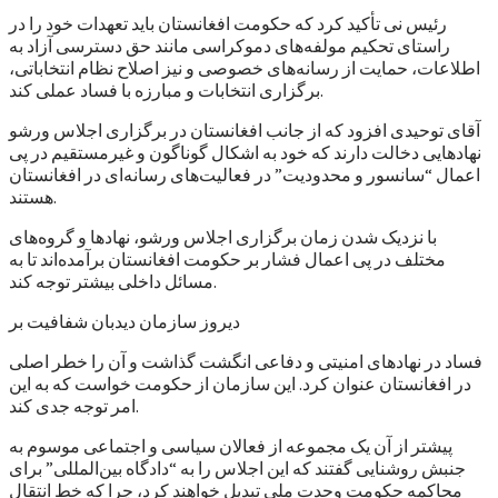
رئیس نی تأکید کرد که حکومت افغانستان باید تعهدات خود را در
راستای تحکیم مولفه‌های دموکراسی مانند حق دسترسی آزاد به
اطلاعات، حمایت از رسانه‌های خصوصی و نیز اصلاح نظام انتخاباتی،
برگزاری انتخابات و مبارزه با فساد عملی کند.
آقای توحیدی افزود که از جانب افغانستان در برگزاری اجلاس ورشو
نهادهایی دخالت دارند که خود به اشکال گوناگون و غیرمستقیم در پی
اعمال “سانسور و محدودیت” در فعالیت‌های رسانه‌ای در افغانستان
هستند.
با نزدیک شدن زمان برگزاری اجلاس ورشو، نهادها و گروه‌های
مختلف در پی اعمال فشار بر حکومت افغانستان برآمده‌اند تا به
مسائل داخلی بیشتر توجه کند.
دیروز سازمان دیدبان شفافیت بر
فساد در نهادهای امنیتی و دفاعی انگشت گذاشت و آن را خطر اصلی
در افغانستان عنوان کرد. این سازمان از حکومت خواست که به این
امر توجه جدی کند.
پیشتر از آن یک مجموعه از فعالان سیاسی و اجتماعی موسوم به
جنبش روشنایی گفتند که این اجلاس را به “دادگاه بین‌المللی” برای
محاکمه حکومت وحدت ملی تبدیل خواهند کرد، چرا که خط انتقال