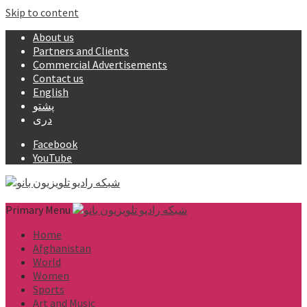
Skip to content
About us
Partners and Clients
Commercial Advertisements
Contact us
English
پشتو
دری
Facebook
YouTube
Primary Menu
Home
Afghanistan
World
Women
Sports
Art and Music