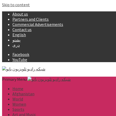
Skip to content
About us
Partners and Clients
Commercial Advertisements
Contact us
English
پشتو
دری
Facebook
YouTube
Primary Menu
Home
Afghanistan
World
Women
Sports
Art and Music