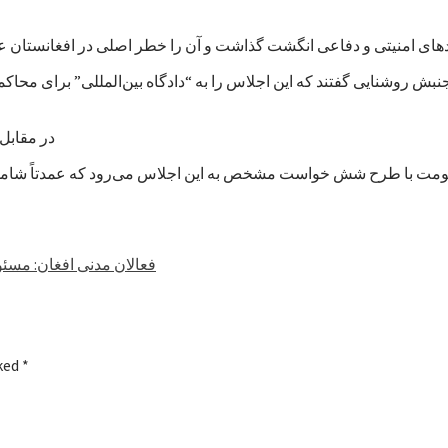
بش روشنایی گفتند که این اجلاس را به “دادگاه بین‌المللی” برای محا
در مقابل، 
فعالان مدنی افغان: مسئو
rked
*