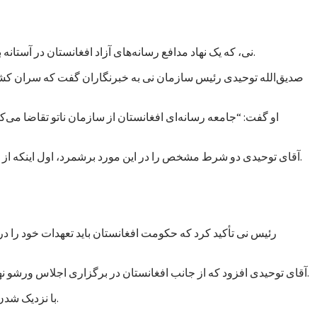
نی، که یک نهاد مدافع رسانه‌های آزاد افغانستان در آستانه برگزاری کنفرانس ورشو خواسته است تا کمک‌های ناتو به حکومت افغانستان به حمایت از آزادی بیان و دسترسی آزاد به اطلاعات مشروط شود.
صدیق‌الله توحیدی رئیس سازمان نی به خبرنگاران گفت که سران کشور
او گفت: “جامعه رسانه‌ای افغانستان از سازمان ناتو تقاضا می
آقای توحیدی دو شرط مشخص را در این مورد برشمرد، اول اینکه از حکومت افغانستان خواسته شود که عاملان خشونت علیه خبرنگاران را مجازات کند و دوم از رسانه‌های آزاد حمایت مالی و معنوی به عمل آورد.
رئیس نی تأکید کرد که حکومت افغانستان باید تعهدات خود را د
آقای توحیدی افزود که از جانب افغانستان در برگزاری اجلاس ورشو نهادهایی دخالت دارند که خود به اشکال گوناگون و غیرمستقیم در پی اعمال “سانسور و محدودیت” در فعالیت‌های رسانه‌ای در افغانستان هستند.
با نزدیک شدن زمان برگزاری اجلاس ورشو، نهادها و گروه‌های مختلف در پی اعمال فشار بر حکومت افغانستان برآمده‌اند تا به مسائل داخلی بیشتر توجه کند.