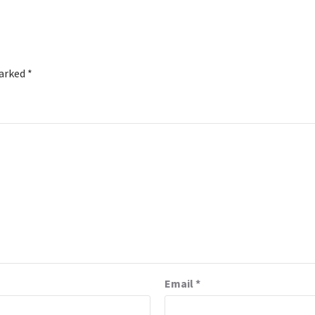
marked
*
Email
*