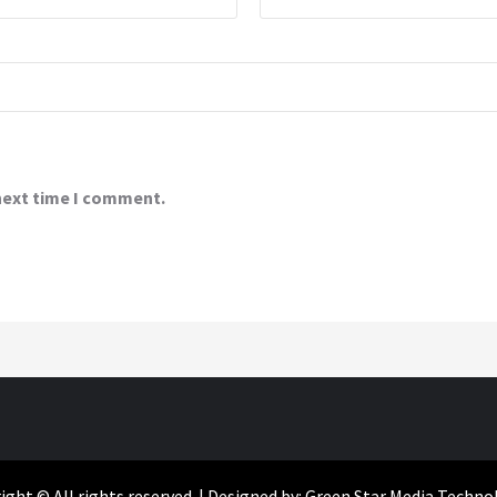
 next time I comment.
ight © All rights reserved. | Designed by: Green Star Media Techno