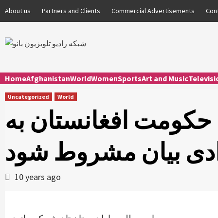
Skip
About us
Partners and Clients
Commercial Advertisements
Con
to
content
Home
Afghanistan
World
Women
Sports
Art and Music
Televis
Uncategorized
World
به حکومت افغانستان به
ادی بیان مشروط شود
10 years ago