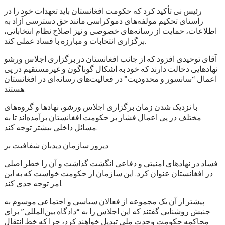
رئیس نی تأکید کرد که حکومت افغانستان باید تعهدات خود را در
راستای تحکیم مولفه‌های دموکراسی مانند حق دسترسی آزاد به
اطلاعات، حمایت از رسانه‌های خصوصی و نیز اصلاح نظام انتخاباتی،
برگزاری انتخابات و مبارزه با فساد عملی کند.
آقای توحیدی افزود که از جانب افغانستان در برگزاری اجلاس ورشو
نهادهایی دخالت دارند که خود به اشکال گوناگون و غیرمستقیم در پی
اعمال “سانسور و محدودیت” در فعالیت‌های رسانه‌ای در افغانستان
هستند.
با نزدیک شدن زمان برگزاری اجلاس ورشو، نهادها و گروه‌های
مختلف در پی اعمال فشار بر حکومت افغانستان برآمده‌اند تا به
مسائل داخلی بیشتر توجه کند.
دیروز سازمان دیدبان شفافیت بر
فساد در نهادهای امنیتی و دفاعی انگشت گذاشت و آن را خطر اصلی
در افغانستان عنوان کرد. این سازمان از حکومت خواست که به این
امر توجه جدی کند.
پیشتر از آن یک مجموعه از فعالان سیاسی و اجتماعی موسوم به
جنبش روشنایی گفتند که این اجلاس را به “دادگاه بین‌المللی” برای
محاکمه حکومت وحدت ملی تبدیل خواهند کرد، چرا که خط انتقال