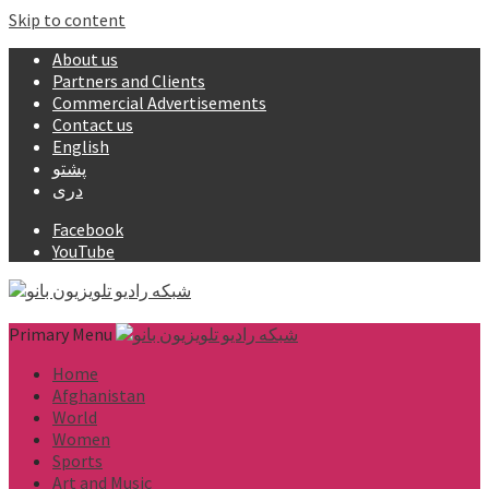
Skip to content
About us
Partners and Clients
Commercial Advertisements
Contact us
English
پشتو
دری
Facebook
YouTube
Primary Menu
Home
Afghanistan
World
Women
Sports
Art and Music