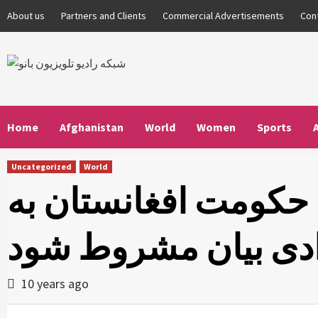
Skip
About us
Partners and Clients
Commercial Advertisements
Con
to
content
Home
Afghanistan
World
Women
Sports
Uncategorized
World
به حکومت افغانستان به
ادی بیان مشروط شود
10 years ago