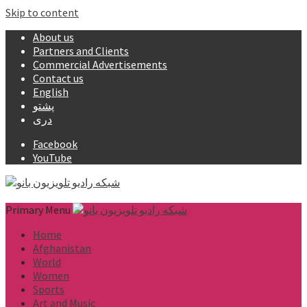
Skip to content
About us
Partners and Clients
Commercial Advertisements
Contact us
English
پشتو
دری
Facebook
YouTube
Primary Menu
Home
Afghanistan
World
Women
Sports
Art and Music