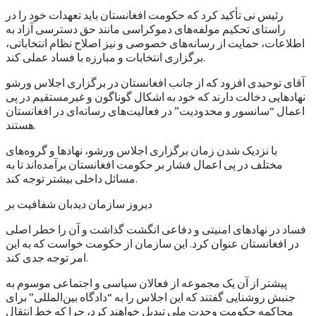
رئیس نی تأکید کرد که حکومت افغانستان باید تعهدات خود را در
راستای تحکیم مولفه‌های دموکراسی مانند حق دسترسی آزاد به
اطلاعات، حمایت از رسانه‌های خصوصی و نیز اصلاح نظام انتخاباتی،
برگزاری انتخابات و مبارزه با فساد عملی کند.
آقای توحیدی افزود که از جانب افغانستان در برگزاری اجلاس ورشو
نهادهایی دخالت دارند که خود به اشکال گوناگون و غیرمستقیم در پی
اعمال “سانسور و محدودیت” در فعالیت‌های رسانه‌ای در افغانستان
هستند.
با نزدیک شدن زمان برگزاری اجلاس ورشو، نهادها و گروه‌های
مختلف در پی اعمال فشار بر حکومت افغانستان برآمده‌اند تا به
مسائل داخلی بیشتر توجه کند.
دیروز سازمان دیدبان شفافیت بر
فساد در نهادهای امنیتی و دفاعی انگشت گذاشت و آن را خطر اصلی
در افغانستان عنوان کرد. این سازمان از حکومت خواست که به این
امر توجه جدی کند.
پیشتر از آن یک مجموعه از فعالان سیاسی و اجتماعی موسوم به
جنبش روشنایی گفتند که این اجلاس را به “دادگاه بین‌المللی” برای
محاکمه حکومت وحدت ملی تبدیل خواهند کرد، چرا که خط انتقال