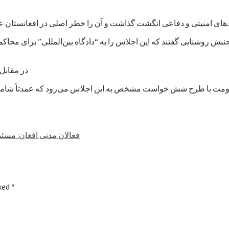
بش روشنایی گفتند که این اجلاس را به “دادگاه بین‌المللی” برای محا
در مقابل، 
فعالان مدنی افغان: مسئو
rked
*