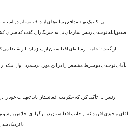
نی، که یک نهاد مدافع رسانه‌های آزاد افغانستان در آستانه برگزاری کنفرانس ورشو خواسته است تا کمک‌های ناتو به حکومت افغانستان به حمایت از آزادی بیان و دسترسی آزاد به اطلاعات مشروط شود.
صدیق‌الله توحیدی رئیس سازمان نی به خبرنگاران گفت که سران کشور
او گفت: “جامعه رسانه‌ای افغانستان از سازمان ناتو تقاضا می
آقای توحیدی دو شرط مشخص را در این مورد برشمرد، اول اینکه از حکومت افغانستان خواسته شود که عاملان خشونت علیه خبرنگاران را مجازات کند و دوم از رسانه‌های آزاد حمایت مالی و معنوی به عمل آورد.
رئیس نی تأکید کرد که حکومت افغانستان باید تعهدات خود را د
آقای توحیدی افزود که از جانب افغانستان در برگزاری اجلاس ورشو نهادهایی دخالت دارند که خود به اشکال گوناگون و غیرمستقیم در پی اعمال “سانسور و محدودیت” در فعالیت‌های رسانه‌ای در افغانستان هستند.
با نزدیک شدن زمان برگزاری اجلاس ورشو، نهادها و گروه‌های مختلف در پی اعمال فشار بر حکومت افغانستان برآمده‌اند تا به مسائل داخلی بیشتر توجه کند.