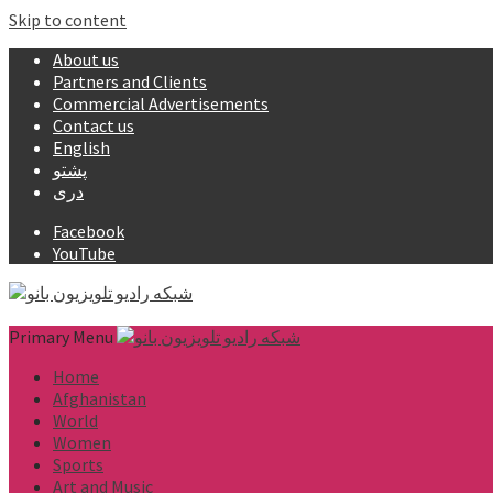
Skip to content
About us
Partners and Clients
Commercial Advertisements
Contact us
English
پشتو
دری
Facebook
YouTube
Primary Menu
Home
Afghanistan
World
Women
Sports
Art and Music