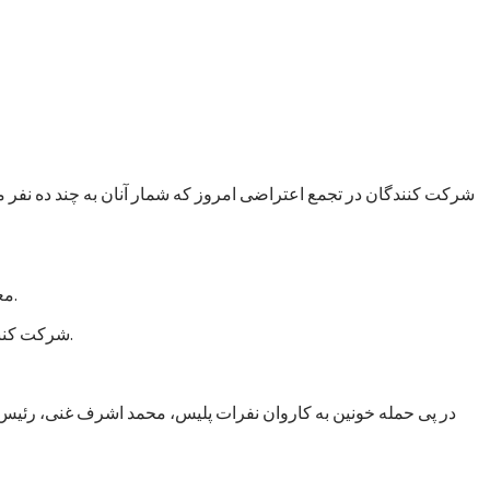
شرکت کنندگان در تجمع اعتراضی امروز که شمار آنان به چند ده نفر 
معترضان از دولت افغانستان خواستند که شرایط بهتر زیستن و حراست از جان، مال و ارزش‌های انسانی را برای شهروندان این کشور فراهم کند.
شرکت کنندگان در تجمع امروز همچنین از دولت خواستند که با هرگونه سهل انگاری در تامین امنیت برخورد کند و اقدامات جدی امنیتی را روی دست گیرد.
در پی حمله خونین به کاروان نفرات پلیس، محمد اشرف غنی، رئیس ج