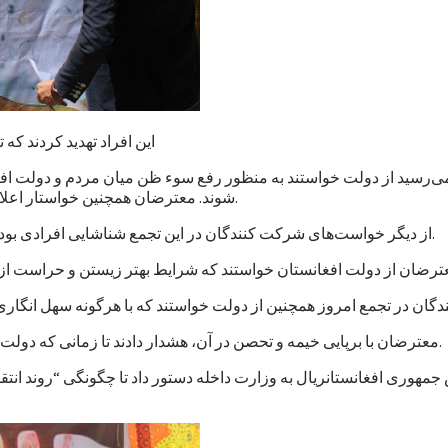
این افراد تهدید کردند که
می‌رسید از دولت خواستند به منظور رفع سوء ظن میان مردم و دولت افغ
شوند. معترضان همچنین خواستار اعلام نتایج کار کمیسیون‌های تحقیق پیرامون حمله‌های سازمان یافته شدند.
از دیگر خواست‌های شرکت کنندگان در این تجمع شناشایی افرادی بوده است که، به گفته آنان، به شکل ستون پنجم در بدنه دولت کار می‌کنند.
معترضان با برپایی خیمه و تحصن در آن، هشدار دادند تا زمانی که دولت افغانستان به خواست‌های آنان توجه نکند به این تحصن ادامه خواهند داد.
مهوری افغانستانريال به وزارت داخله دستور داد تا چگونگی “روند ان