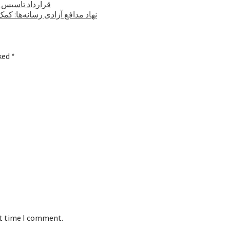
قرارداد تاسیس ۶ کارخانه صنعتی با ارزش ۳۵۰ میلیون دلار در کابل امضا شد
نهاد مدافع آزادی رسانه‌ها: ک
rked
*
xt time I comment.