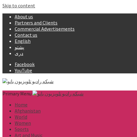
Skip to content
About us
Partners and Clients
Commercial Advertisements
Contact us
English
پشتو
دری
Facebook
YouTube
Primary Menu
Home
Afghanistan
World
Women
Sports
Art and Music