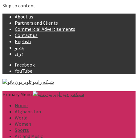
Skip to content
About us
Partners and Clients
Commercial Advertisements
Contact us
English
پشتو
دری
Facebook
YouTube
Primary Menu
Home
Afghanistan
World
Women
Sports
Art and Music