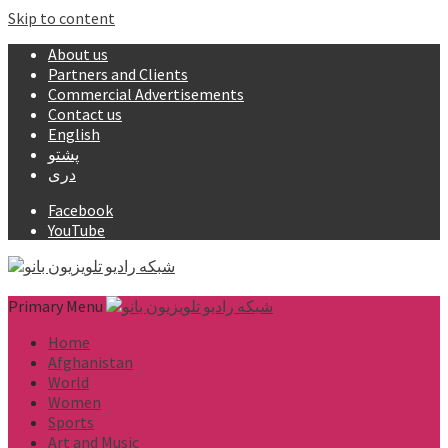
Skip to content
About us
Partners and Clients
Commercial Advertisements
Contact us
English
پشتو
دری
Facebook
YouTube
Primary Menu
Home
Afghanistan
World
Women
Sports
Art and Music