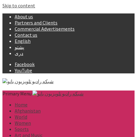
Skip to content
About us
Partners and Clients
Commercial Advertisements
Contact us
English
پشتو
دری
Facebook
YouTube
Primary Menu
Home
Afghanistan
World
Women
Sports
Art and Music