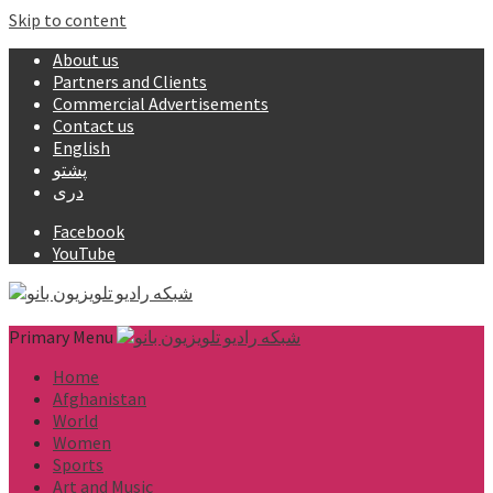
Skip to content
About us
Partners and Clients
Commercial Advertisements
Contact us
English
پشتو
دری
Facebook
YouTube
Primary Menu
Home
Afghanistan
World
Women
Sports
Art and Music