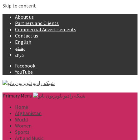
Skip to content
About us
Partners and Clients
Commercial Advertisements
Contact us
English
پشتو
دری
Facebook
YouTube
Primary Menu
Home
Afghanistan
World
Women
Sports
Art and Music