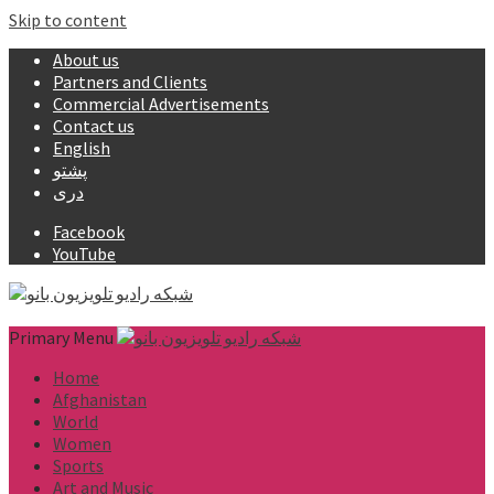
Skip to content
About us
Partners and Clients
Commercial Advertisements
Contact us
English
پشتو
دری
Facebook
YouTube
Primary Menu
Home
Afghanistan
World
Women
Sports
Art and Music