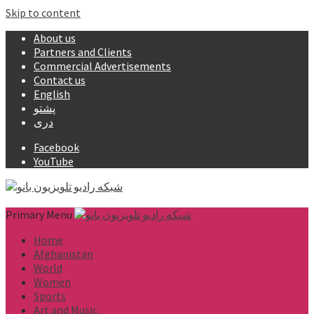
Skip to content
About us
Partners and Clients
Commercial Advertisements
Contact us
English
پشتو
دری
Facebook
YouTube
Primary Menu
Home
Afghanistan
World
Women
Sports
Art and Music