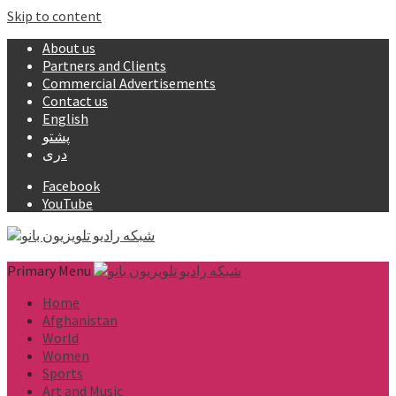
Skip to content
About us
Partners and Clients
Commercial Advertisements
Contact us
English
پشتو
دری
Facebook
YouTube
Primary Menu
Home
Afghanistan
World
Women
Sports
Art and Music