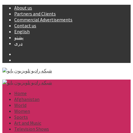
Skip
About us
to
Partners and Clients
content
Commercial Advertisements
Contact us
English
پشتو
دری
Facebook
YouTube
Primary
Menu
Home
Afghanistan
World
Women
Sports
Art and Music
Television Shows