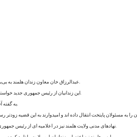
عبدالرزاق خان معاون زندان هلمند به بی‌بی‌سی گفت که نزدیک به هزار زندانی در این زندان اعتصاب غذایی کردند.
این زندانیان از رئیس جمهوری جدید خواسته اند که به پرونده های آنها رسیدگی شود و در مجازات شان تخفیف بیاید.
به گفته آقای عبدالرزاق، اعتصاب کنندگان شامل زندانیان جنایی و سیاسی است.
نهادهای مدنی ولایت هلمند نیز در اعلامیه ای از رئیس جمهوری جدید خواستند که به خواستهای مشروع زندانیان پاسخ مثبت داده شود.
پلیس هلمند نیز اعتصاب زندانیان این ولایت را تایید کرده و می گوید که برای تامین امنیت این زندان، شمار بیشتری نیرو فرستاده اند.