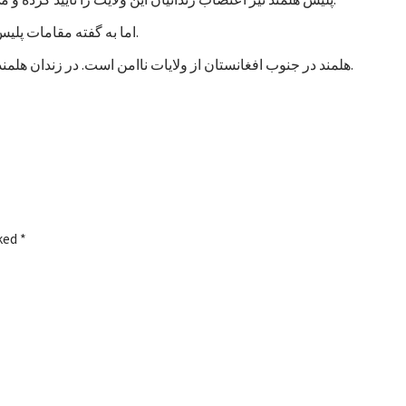
اما به گفته مقامات پلیس، تاکنون هیچ خشونتی در جریان اعتصاب زندانیان هلمند رخ نداده است.
هلمند در جنوب افغانستان از ولایات ناامن است. در زندان هلمند در بین زندانیان جنایی، صدها نفر به اتهام شورشگری نیز زندانی هستند.
rked
*