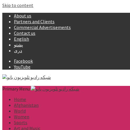
Skip to content
About us
Partners and Clients
Commercial Advertisements
Contact us
English
پشتو
دری
Facebook
YouTube
Primary Menu
Home
Afghanistan
World
Women
Sports
Art and Music