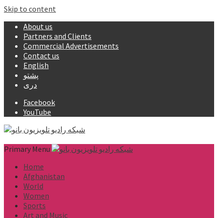
Skip to content
About us
Partners and Clients
Commercial Advertisements
Contact us
English
پشتو
دری
Facebook
YouTube
Primary Menu
Home
Afghanistan
World
Women
Sports
Art and Music