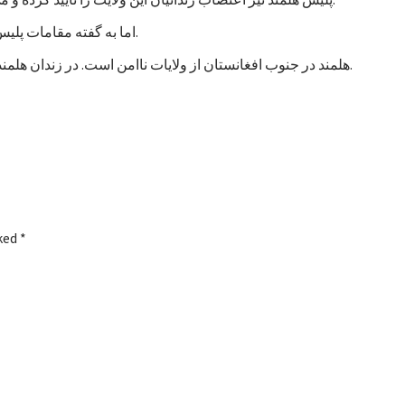
اما به گفته مقامات پلیس، تاکنون هیچ خشونتی در جریان اعتصاب زندانیان هلمند رخ نداده است.
هلمند در جنوب افغانستان از ولایات ناامن است. در زندان هلمند در بین زندانیان جنایی، صدها نفر به اتهام شورشگری نیز زندانی هستند.
rked
*