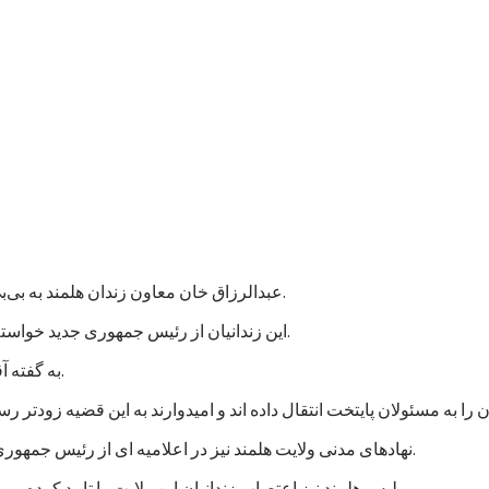
عبدالرزاق خان معاون زندان هلمند به بی‌بی‌سی گفت که نزدیک به هزار زندانی در این زندان اعتصاب غذایی کردند.
این زندانیان از رئیس جمهوری جدید خواسته اند که به پرونده های آنها رسیدگی شود و در مجازات شان تخفیف بیاید.
به گفته آقای عبدالرزاق، اعتصاب کنندگان شامل زندانیان جنایی و سیاسی است.
نهادهای مدنی ولایت هلمند نیز در اعلامیه ای از رئیس جمهوری جدید خواستند که به خواستهای مشروع زندانیان پاسخ مثبت داده شود.
پلیس هلمند نیز اعتصاب زندانیان این ولایت را تایید کرده و می گوید که برای تامین امنیت این زندان، شمار بیشتری نیرو فرستاده اند.