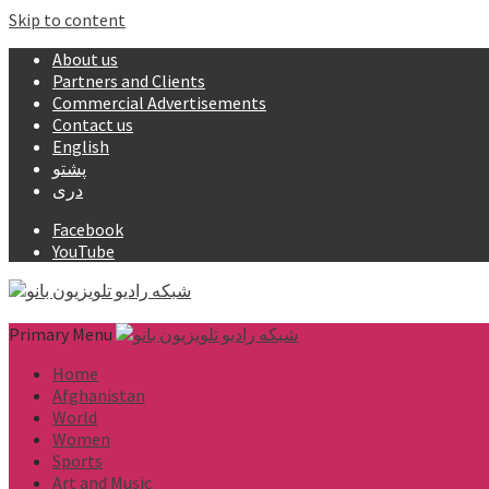
Skip to content
About us
Partners and Clients
Commercial Advertisements
Contact us
English
پشتو
دری
Facebook
YouTube
Primary Menu
Home
Afghanistan
World
Women
Sports
Art and Music