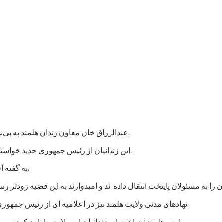
عبدالرزاق خان معاون زندان هلمند به بی‌بی‌سی گفت که نزدیک به هزار زندانی در این زندان اعتصاب غذایی کردند.
این زندانیان از رئیس جمهوری جدید خواسته اند که به پرونده های آنها رسیدگی شود و در مجازات شان تخفیف بیاید.
به گفته آقای عبدالرزاق، اعتصاب کنندگان شامل زندانیان جنایی و سیاسی است.
نهادهای مدنی ولایت هلمند نیز در اعلامیه ای از رئیس جمهوری جدید خواستند که به خواستهای مشروع زندانیان پاسخ مثبت داده شود.
پلیس هلمند نیز اعتصاب زندانیان این ولایت را تایید کرده و می گوید که برای تامین امنیت این زندان، شمار بیشتری نیرو فرستاده اند.