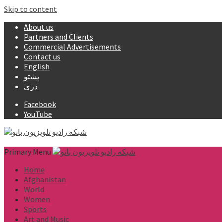
Skip to content
About us
Partners and Clients
Commercial Advertisements
Contact us
English
پشتو
دری
Facebook
YouTube
Primary Menu
Home
Afghanistan
World
Women
Sports
Art and Music