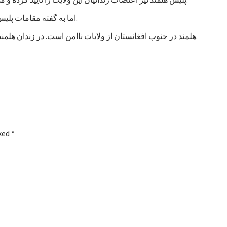
اما به گفته مقامات پلیس، تاکنون هیچ خشونتی در جریان اعتصاب زندانیان هلمند رخ نداده است.
هلمند در جنوب افغانستان از ولایات ناامن است. در زندان هلمند در بین زندانیان جنایی، صدها نفر به اتهام شورشگری نیز زندانی هستند.
rked
*