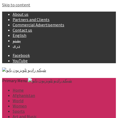
Skip to content
About us
Partners and Clients
Commercial Advertisements
Contact us
English
پشتو
دری
Facebook
YouTube
Primary Menu
Home
Afghanistan
World
Women
Sports
Art and Music