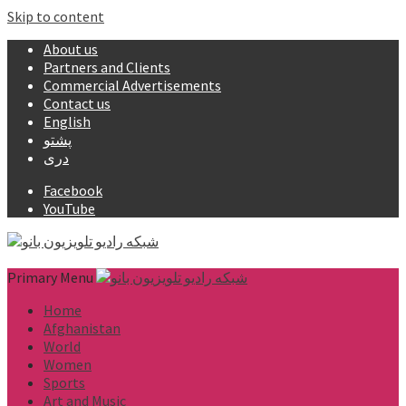
Skip to content
About us
Partners and Clients
Commercial Advertisements
Contact us
English
پشتو
دری
Facebook
YouTube
Primary Menu
Home
Afghanistan
World
Women
Sports
Art and Music