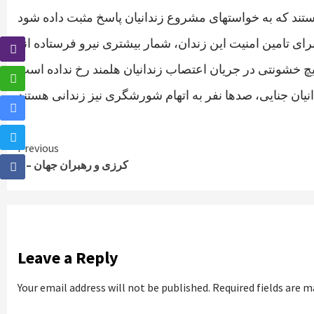
Continue
Previous
کرزی و رهبران جهان – ۱
Reading
Leave a Reply
Your email address will not be published.
Required fields are 