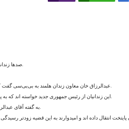
صدها زندانی در ولایت هلمند در جنوب افغانستان اعتصاب غذایی کردند.
عبدالرزاق خان معاون زندان هلمند به بی‌بی‌سی گفت که نزدیک به هزار زندانی در این زندان اعتصاب غذایی کردند.
این زندانیان از رئیس جمهوری جدید خواسته اند که به پرونده های آنها رسیدگی شود و در مجازات شان تخفیف بیاید.
به گفته آقای عبدالرزاق، اعتصاب کنندگان شامل زندانیان جنایی و سیاسی است.
 پایتخت انتقال داده اند و امیدوارند به این قضیه زودتر رسی