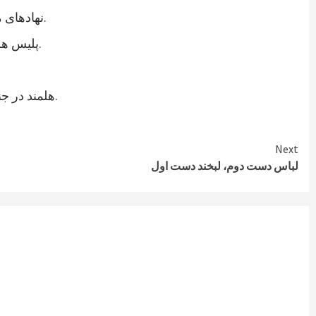
نهادهای مدنی ولایت هلمند نیز در اعلامیه ای از رئیس جمهوری جدید خواستند که به خواستهای مشروع زندانیان پاسخ مثبت داده شود.
پلیس هلمند نیز اعتصاب زندانیان این ولایت را تایید کرده و می گوید که برای تامین امنیت این زندان، شمار بیشتری نیرو فرستاده اند.
هلمند در جنوب افغانستان از ولایات ناامن است. در زندان هلمند در بین زندانیان جنایی، صدها نفر به اتهام شورشگری نیز زندانی هستند.
Next
لباس دست دوم، لبخند دست اول