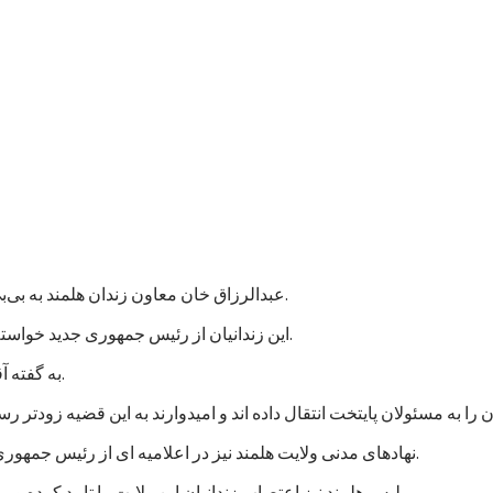
عبدالرزاق خان معاون زندان هلمند به بی‌بی‌سی گفت که نزدیک به هزار زندانی در این زندان اعتصاب غذایی کردند.
این زندانیان از رئیس جمهوری جدید خواسته اند که به پرونده های آنها رسیدگی شود و در مجازات شان تخفیف بیاید.
به گفته آقای عبدالرزاق، اعتصاب کنندگان شامل زندانیان جنایی و سیاسی است.
نهادهای مدنی ولایت هلمند نیز در اعلامیه ای از رئیس جمهوری جدید خواستند که به خواستهای مشروع زندانیان پاسخ مثبت داده شود.
پلیس هلمند نیز اعتصاب زندانیان این ولایت را تایید کرده و می گوید که برای تامین امنیت این زندان، شمار بیشتری نیرو فرستاده اند.