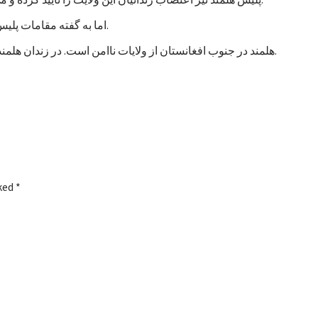
اما به گفته مقامات پلیس، تاکنون هیچ خشونتی در جریان اعتصاب زندانیان هلمند رخ نداده است.
هلمند در جنوب افغانستان از ولایات ناامن است. در زندان هلمند در بین زندانیان جنایی، صدها نفر به اتهام شورشگری نیز زندانی هستند.
rked
*