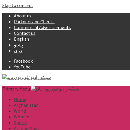
Skip to content
About us
Partners and Clients
Commercial Advertisements
Contact us
English
پشتو
دری
Facebook
YouTube
Primary Menu
Home
Afghanistan
World
Women
Sports
Art and Music