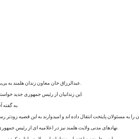
عبدالرزاق خان معاون زندان هلمند به بی‌بی‌سی گفت که نزدیک به هزار زندانی در این زندان اعتصاب غذایی کردند.
این زندانیان از رئیس جمهوری جدید خواسته اند که به پرونده های آنها رسیدگی شود و در مجازات شان تخفیف بیاید.
به گفته آقای عبدالرزاق، اعتصاب کنندگان شامل زندانیان جنایی و سیاسی است.
نهادهای مدنی ولایت هلمند نیز در اعلامیه ای از رئیس جمهوری جدید خواستند که به خواستهای مشروع زندانیان پاسخ مثبت داده شود.
پلیس هلمند نیز اعتصاب زندانیان این ولایت را تایید کرده و می گوید که برای تامین امنیت این زندان، شمار بیشتری نیرو فرستاده اند.