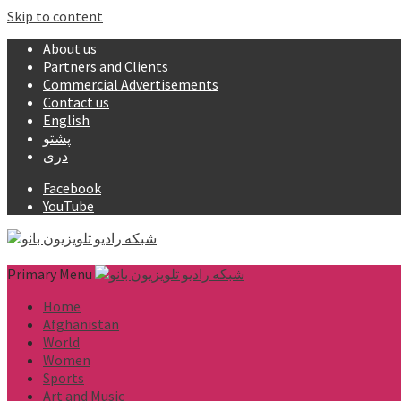
Skip to content
About us
Partners and Clients
Commercial Advertisements
Contact us
English
پشتو
دری
Facebook
YouTube
Primary Menu
Home
Afghanistan
World
Women
Sports
Art and Music