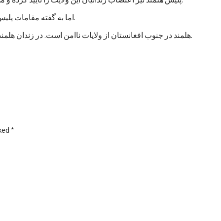
اما به گفته مقامات پلیس، تاکنون هیچ خشونتی در جریان اعتصاب زندانیان هلمند رخ نداده است.
هلمند در جنوب افغانستان از ولایات ناامن است. در زندان هلمند در بین زندانیان جنایی، صدها نفر به اتهام شورشگری نیز زندانی هستند.
rked
*