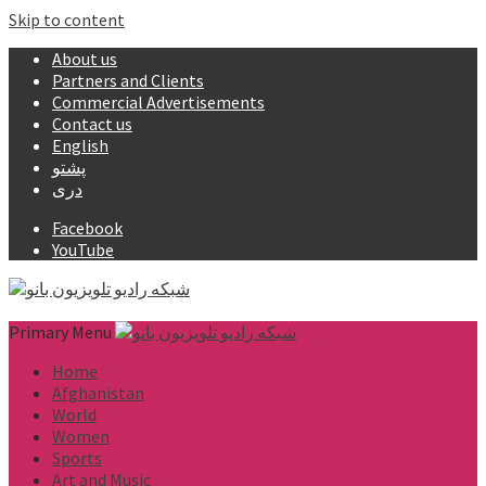
Skip to content
About us
Partners and Clients
Commercial Advertisements
Contact us
English
پشتو
دری
Facebook
YouTube
Primary Menu
Home
Afghanistan
World
Women
Sports
Art and Music