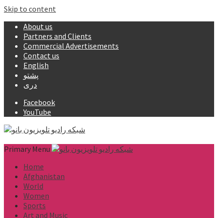
Skip to content
About us
Partners and Clients
Commercial Advertisements
Contact us
English
پشتو
دری
Facebook
YouTube
Primary Menu
Home
Afghanistan
World
Women
Sports
Art and Music