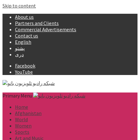
Skip to content
About us
Partners and Clients
Commercial Advertisements
Contact us
English
پشتو
دری
Facebook
YouTube
Primary Menu
Home
Afghanistan
World
Women
Sports
Art and Music