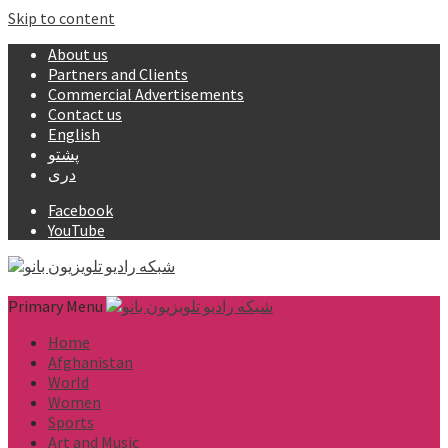
Skip to content
About us
Partners and Clients
Commercial Advertisements
Contact us
English
پشتو
دری
Facebook
YouTube
Primary Menu
Home
Afghanistan
World
Women
Sports
Art and Music