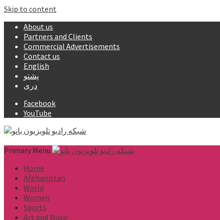
Skip to content
About us
Partners and Clients
Commercial Advertisements
Contact us
English
پشتو
دری
Facebook
YouTube
Primary Menu
Home
Afghanistan
World
Women
Sports
Art and Music