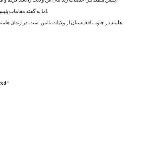
اما به گفته مقامات پلیس، تاکنون هیچ خشونتی در جریان اعتصاب زندانیان هلمند رخ نداده است.
هلمند در جنوب افغانستان از ولایات ناامن است. در زندان هلمند در بین زندانیان جنایی، صدها نفر به اتهام شورشگری نیز زندانی هستند.
rked
*