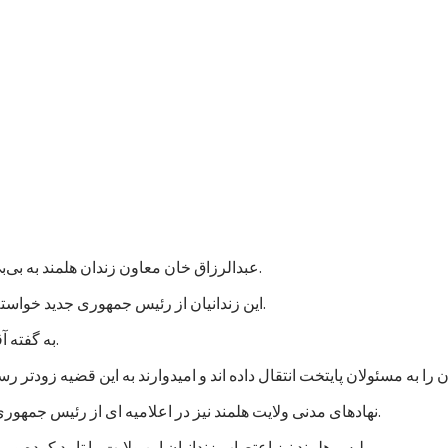
عبدالرزاق خان معاون زندان هلمند به بی‌بی‌سی گفت که نزدیک به هزار زندانی در این زندان اعتصاب غذایی کردند.
این زندانیان از رئیس جمهوری جدید خواسته اند که به پرونده های آنها رسیدگی شود و در مجازات شان تخفیف بیاید.
به گفته آقای عبدالرزاق، اعتصاب کنندگان شامل زندانیان جنایی و سیاسی است.
نهادهای مدنی ولایت هلمند نیز در اعلامیه ای از رئیس جمهوری جدید خواستند که به خواستهای مشروع زندانیان پاسخ مثبت داده شود.
پلیس هلمند نیز اعتصاب زندانیان این ولایت را تایید کرده و می گوید که برای تامین امنیت این زندان، شمار بیشتری نیرو فرستاده اند.