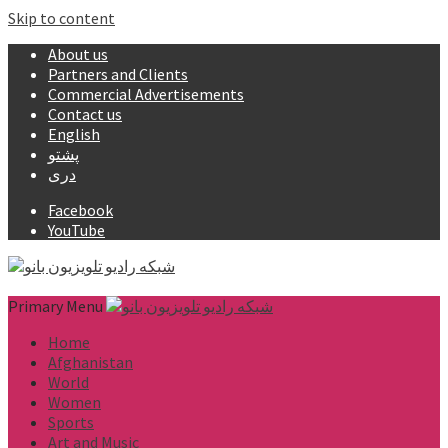
Skip to content
About us
Partners and Clients
Commercial Advertisements
Contact us
English
پشتو
دری
Facebook
YouTube
Primary Menu
Home
Afghanistan
World
Women
Sports
Art and Music