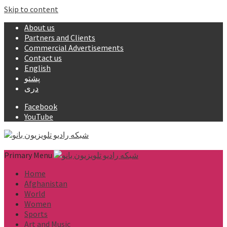
Skip to content
About us
Partners and Clients
Commercial Advertisements
Contact us
English
پشتو
دری
Facebook
YouTube
Primary Menu
Home
Afghanistan
World
Women
Sports
Art and Music