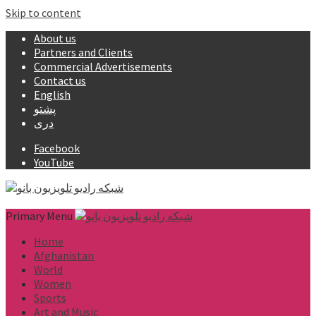
Skip to content
About us
Partners and Clients
Commercial Advertisements
Contact us
English
پشتو
دری
Facebook
YouTube
Primary Menu
Home
Afghanistan
World
Women
Sports
Art and Music