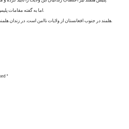
اما به گفته مقامات پلیس، تاکنون هیچ خشونتی در جریان اعتصاب زندانیان هلمند رخ نداده است.
هلمند در جنوب افغانستان از ولایات ناامن است. در زندان هلمند در بین زندانیان جنایی، صدها نفر به اتهام شورشگری نیز زندانی هستند.
rked
*