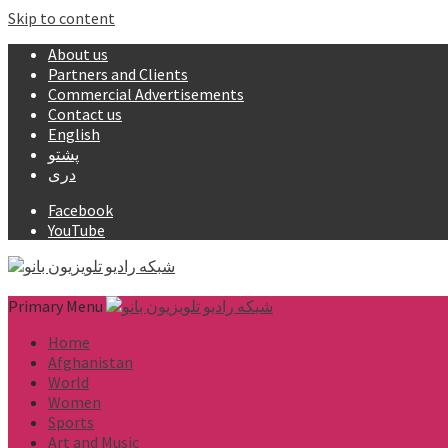
Skip to content
About us
Partners and Clients
Commercial Advertisements
Contact us
English
پشتو
دری
Facebook
YouTube
Primary Menu
Home
Afghanistan
World
Women
Sports
Art and Music