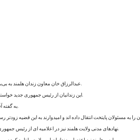
عبدالرزاق خان معاون زندان هلمند به بی‌بی‌سی گفت که نزدیک به هزار زندانی در این زندان اعتصاب غذایی کردند.
این زندانیان از رئیس جمهوری جدید خواسته اند که به پرونده های آنها رسیدگی شود و در مجازات شان تخفیف بیاید.
به گفته آقای عبدالرزاق، اعتصاب کنندگان شامل زندانیان جنایی و سیاسی است.
نهادهای مدنی ولایت هلمند نیز در اعلامیه ای از رئیس جمهوری جدید خواستند که به خواستهای مشروع زندانیان پاسخ مثبت داده شود.
پلیس هلمند نیز اعتصاب زندانیان این ولایت را تایید کرده و می گوید که برای تامین امنیت این زندان، شمار بیشتری نیرو فرستاده اند.