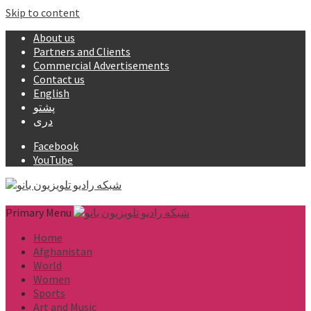
Skip to content
About us
Partners and Clients
Commercial Advertisements
Contact us
English
پشتو
دری
Facebook
YouTube
Primary Menu
Home
Afghanistan
World
Women
Sports
Art and Music