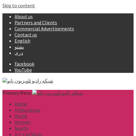
Skip to content
About us
Partners and Clients
Commercial Advertisements
Contact us
English
پشتو
دری
Facebook
YouTube
Primary Menu
Home
Afghanistan
World
Women
Sports
Art and Music