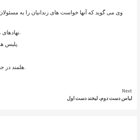
وی می گوید که آنها خواست های زندانیان را به مسئولان
نهادهای مدنی ولایت هلمند نیز در اعلامیه ای از رئیس جمهوری جدید خواستند که به خواستهای مشروع زندانیان پاسخ مثبت داده شود.
پلیس هلمند نیز اعتصاب زندانیان این ولایت را تایید کرده و می گوید که برای تامین امنیت این زندان، شمار بیشتری نیرو فرستاده اند.
هلمند در جنوب افغانستان از ولایات ناامن است. در زندان هلمند در بین زندانیان جنایی، صدها نفر به اتهام شورشگری نیز زندانی هستند.
Next
لباس دست دوم، لبخند دست اول