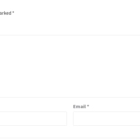
marked
*
Email
*